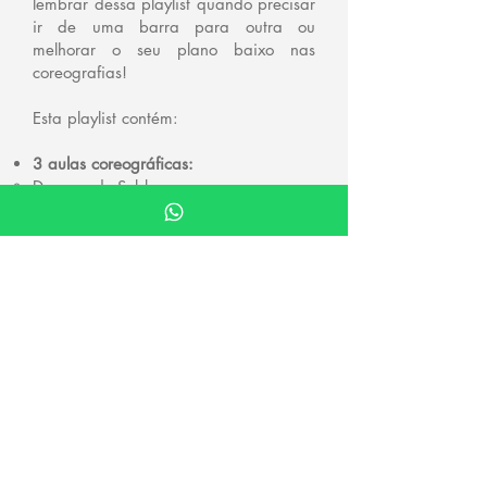
lembrar dessa playlist quando precisar
ir de uma barra para outra ou
melhorar o seu plano baixo nas
coreografias!
Esta playlist contém:
3 aulas coreográficas:
Damaged - Subby
A trip through space to clear my mind -
Subby
Refém - Exotique
1 tutorial:
Cambalhota com Legwork - Subby
CONFERIR AULAS