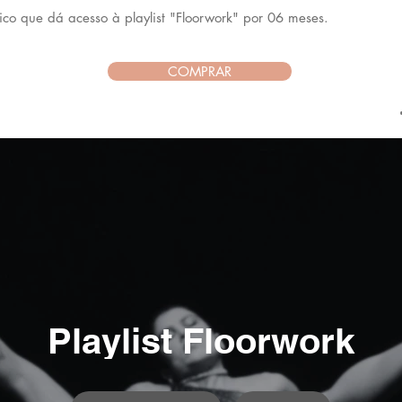
 que dá acesso à playlist "Floorwork" por 06 meses.
COMPRAR
Playlist Floorwork