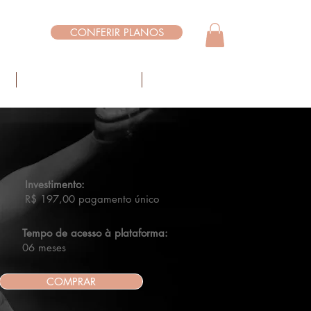
CONFERIR PLANOS
Login
O
DÚVIDAS FREQUENTES
CONTATO
Investimento:
R$ 197,00 pagamento único
Tempo de acesso à plataforma:
06 meses
COMPRAR