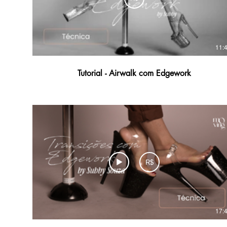
11:
Tutorial - Airwalk com Edgework
R$
17: