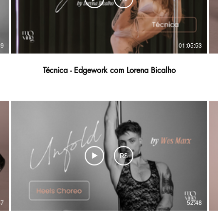
49
01:05:53
Técnica - Edgework com Lorena Bicalho
R$
47
52:48