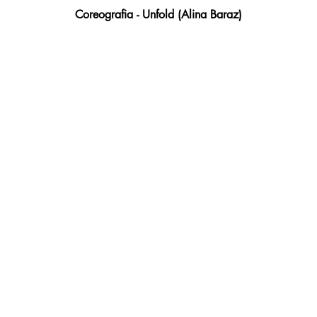
Coreografia - Unfold (Alina Baraz)
Copyright © Moving Low 2024
Política de Privacidade
|
Termos e Condições
Moving Low Dance - CNPJ: 55.024.514/0001-79